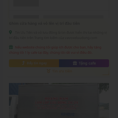
Ghim cửa hàng vá vỏ lên vị trí đầu tiên
Tin Ưu Tiên vá vỏ lưu động là tin được hiển thị tại những vị
trí đầu tiên trên Trang tìm kiếm của vavoxeluudong.com
Nếu website chúng tôi giúp ích được cho bạn, hãy tặng
chúng tôi 1 ly cafe tại đây, chúng tôi rất vui vì điều đó.
Tặng cafe
Đẩy tin ngay
Tin ưu tiên