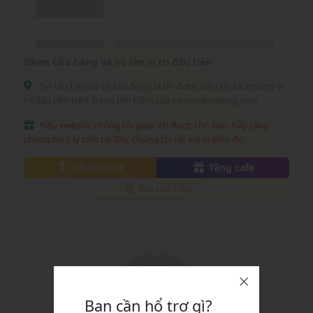
Ghim cửa hàng vá vỏ lên vị trí đầu tiên
Tin Ưu Tiên vá vỏ lưu động là tin được hiển thị tại những vị
trí đầu tiên trên Trang tìm kiếm của vavoxeluudong.com
Nếu website chúng tôi giúp ích được cho bạn, hãy tặng
chúng tôi 1 ly cafe tại đây, chúng tôi rất vui vì điều đó.
Tặng cafe
Đẩy tin ngay
Tin ưu tiên
Bạn cần hổ trợ gì?