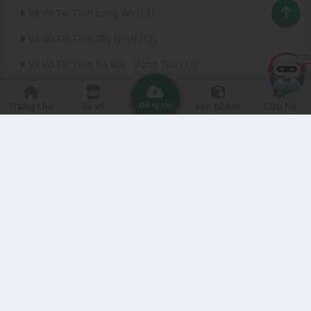
Vá Vỏ Tại Tỉnh Long An (13)
Vá Vỏ Tại Tỉnh Tây Ninh (12)
Vá Vỏ Tại Tỉnh Bà Rịa - Vũng Tàu (12)
Vá Vỏ Tại Thành phố Đà Nẵng (11)
Đăng tin
Trang chủ
Vá vỏ
Sản phẩm
Cứu hộ
Vá Vỏ Tại Tỉnh Thanh Hóa (11)
Vá Vỏ Tại Tỉnh Quảng Ngãi (8)
Vá Vỏ Tại Tỉnh Gia Lai (7)
Vá Vỏ Tại Tỉnh Quảng Nam (7)
Vá Vỏ Tại Thành phố Hà Nội (6)
Vá Vỏ Tại Tỉnh Đắk Nông (6)
Vá Vỏ Tại Tỉnh Bến Tre (6)
Vá Vỏ Tại Tỉnh Nghệ An (6)