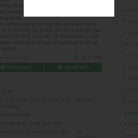
://www.facebook.com/voxekiengiangvn
Vá V
voxe #valop #lopxe #vavoluudong #valopluudong
olop #tire
Vá V
nh Nghiệp chúng tôi cung cấp cho khách hàng,
chỉ đơn thuần sản phẩm, mà còn là một gói giải
Vá V
inh tế với dịch vụ tư vấn, hỗ trợ kỹ thuật, và bảo
uyên suốt quá trình hợp tác giữa quý khách và
Vá V
 Nghiệp.
Vá V
an Quốc Cường
23/07/2020
Vá V
0399109660
0834071072
Vá V
Vá V
 Số 10
Vá V
Kiên Giang
Vá V
 Google Maps
 vỏ thay nhíp, tắc kê ,bơm mở...
Vá V
 vỏ số 10 HÀM NINH PHÚ QUỐC KIEN
Vá V