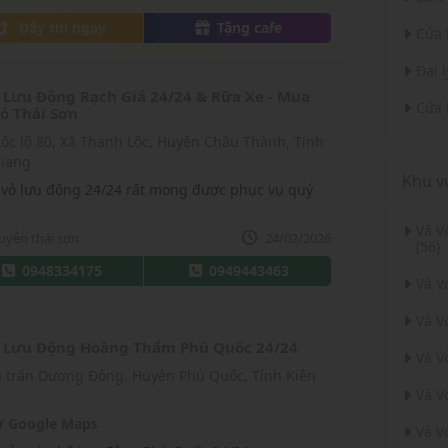
ó.
Đẩy tin ngay
Tặng cafe
Cửa 
Đại 
 Lưu Động Rạch Giá 24/24 & Rữa Xe - Mua
Cửa 
ỏ Thái Sơn
Giang
Khu v
 vỏ lưu động 24/24 rất mong được phục vụ quý
Vá 
uyễn thái sơn
24/02/2026
(56)
0948334175
0949443463
Vá V
Vá V
 Lưu Động Hoàng Thẩm Phú Quốc 24/24
Vá V
Vá V
 Google Maps
Vá V