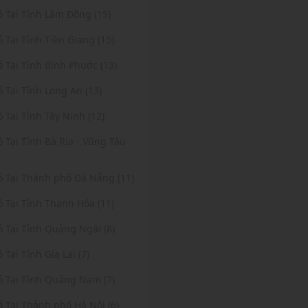
ỏ Tại Tỉnh Lâm Đồng (15)
ỏ Tại Tỉnh Tiền Giang (15)
ỏ Tại Tỉnh Bình Phước (13)
ỏ Tại Tỉnh Long An (13)
ỏ Tại Tỉnh Tây Ninh (12)
ỏ Tại Tỉnh Bà Rịa - Vũng Tàu
Vỏ Tại Thành phố Đà Nẵng (11)
ỏ Tại Tỉnh Thanh Hóa (11)
ỏ Tại Tỉnh Quảng Ngãi (8)
ỏ Tại Tỉnh Gia Lai (7)
ỏ Tại Tỉnh Quảng Nam (7)
ỏ Tại Thành phố Hà Nội (6)