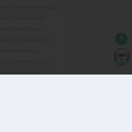
ỏ Tại Thành phố Hải Phòng (2)
ỏ Tại Tỉnh Hưng Yên (2)
ỏ Tại Tỉnh Phú Thọ (2)
ỏ Tại Tỉnh Tuyên Quang (1)
ỏ Tại Tỉnh Yên Bái (1)
ỏ Tại Tỉnh Thái Nguyên (1)
ỏ Tại Tỉnh Lạng Sơn (1)
ỏ Tại Tỉnh Hải Dương (1)
ỏ Tại Tỉnh Hà Nam (1)
ỏ Tại Tỉnh Nam Định (1)
ỏ Tại Tỉnh Quảng Bình (1)
ỏ Tại Tỉnh Cà Mau (1)