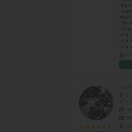
https
- #va
#cuuh
- Doa
không 
pháp k
hành x
Doanh
Ph
Vá Vỏ
Trục lộ bắc nam , Xã Hàm Ninh, Huyện Phú Quốc,
Tỉnh 
Mở
Vá
Vá
(0)