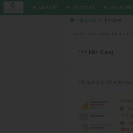
TÌM VÁ VỎ
TÌM CỨU HỘ
SOS, HỔ TRỢ
Trang chủ
Tìm vá vỏ
Vá Vỏ Lưu Động Tại Kiên G
Tỉnh Kiên Giang
Kết quả từ
1
đến
4
trong
4
Ghim 
Tin Ưu Tiên vá vỏ lưu động là tin được hiển thị tại
những
vavox
Nếu website chúng tôi giúp ích được cho bạn, hãy
tặng c