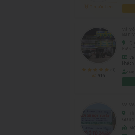
điều đ
Tin ưu tiên
Vá Vỏ
Bán V
Quốc lộ 80, Xã Thạnh Lộc, Huyện Châu Thành, Tỉnh
Kiên 
Vá
khách
(0)
Ng
916
Vá Vỏ
Thị trấn Dương Đông, Huyện Phú Quốc, Tỉnh Kiên
Giang
Mở