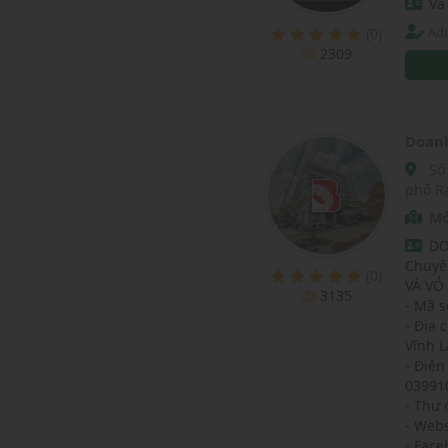
Vá
Adm
(0)
2309
Doan
Số 119, Đường Lạc Hồng, Phường Vĩnh Lạc, Thành
phố Rạ
Mở
DO
Chuyê
(0)
VÁ VỎ
3135
- Mã s
- Địa 
Vĩnh L
- Điện
03991
- Thư 
- Webs
- Face