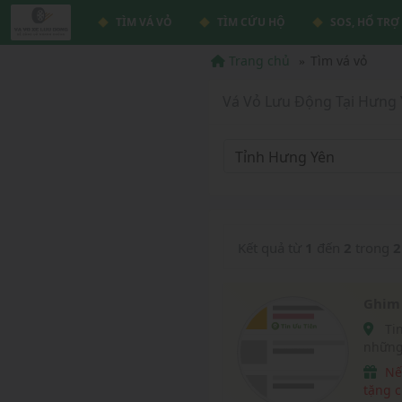
TÌM VÁ VỎ
TÌM CỨU HỘ
SOS, HỔ TRỢ
Trang chủ
Tìm vá vỏ
Vá Vỏ Lưu Động Tại Hưng 
Tỉnh Hưng Yên
Kết quả từ
1
đến
2
trong
2
Ghim 
Tin Ưu Tiên vá vỏ lưu động là tin được hiển thị tại
những
vavox
Nếu website chúng tôi giúp ích được cho bạn, hãy
tặng c