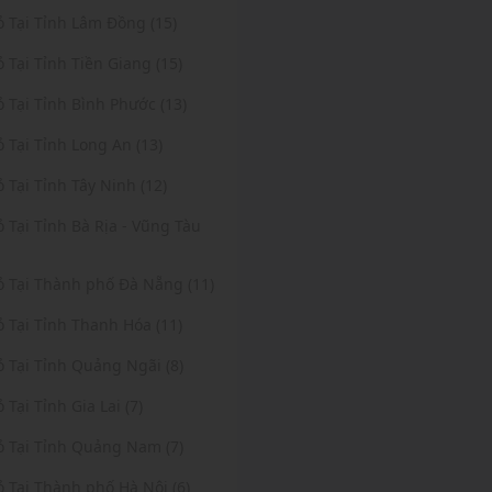
ỏ Tại Tỉnh Lâm Đồng (15)
ỏ Tại Tỉnh Tiền Giang (15)
ỏ Tại Tỉnh Bình Phước (13)
ỏ Tại Tỉnh Long An (13)
ỏ Tại Tỉnh Tây Ninh (12)
ỏ Tại Tỉnh Bà Rịa - Vũng Tàu
Vỏ Tại Thành phố Đà Nẵng (11)
ỏ Tại Tỉnh Thanh Hóa (11)
ỏ Tại Tỉnh Quảng Ngãi (8)
ỏ Tại Tỉnh Gia Lai (7)
ỏ Tại Tỉnh Quảng Nam (7)
ỏ Tại Thành phố Hà Nội (6)