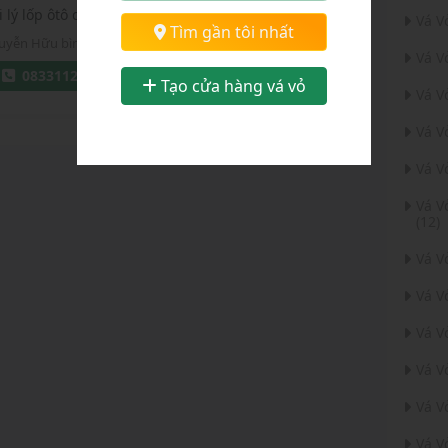
 lý lốp ôtô các loại
Vá V
Chọn tỉnh thành:
Tìm gần tôi nhất
uyễn Hữu bình
19/07/2020
Vá V
Tỉnh Hưng Yên
0833112116
0839112116
Tạo cửa hàng vá vỏ
Vá V
Vá V
Vá V
Vá V
(12)
Vá 
Vá V
Vá V
Vá V
Vá V
Vá V