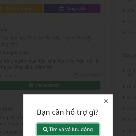
ó.
Đẩy tin ngay
Tặng cafe
Cửa 
Đại 
Lốp
Cửa 
Hưng Yên
 Google Maps
Khu v
u hộ, chuyên mua bán, săm lốp ô tô, mới - cũ - la
 rửa xe, thay dầu, bơm mỡ
Vá 
(56)
inistrator
10/08/2020
0962680888
Vá V
Vá V
h Bình
Vá V
Bạn cần hổ trợ gì?
Vá V
iến, Huyện Khoái Châu, Tỉnh Hưng Yên
Tìm vá vỏ lưu động
Vá V
 Google Maps