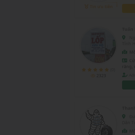
điều đ
Tin ưu tiên
Tuấn 
Ngã tư phố nối, Thị trấn Yên Mỹ, Huyện Yên Mỹ,
Tỉnh 
Mở
Cứ
răng,
(0)
Adm
2323
Than
Đường 39, dân tiến , khoái châu , Hưng Yên , Xã
Dân T
Mở