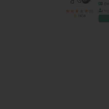
Đại
Ng
(0)
1634