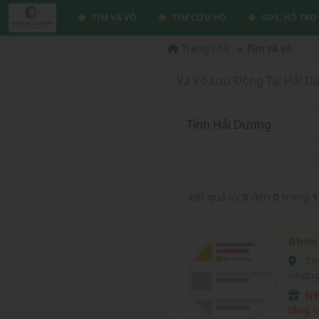
TÌM VÁ VỎ
TÌM CỨU HỘ
SOS, HỔ TRỢ
Trang chủ
Tìm vá vỏ
Vá Vỏ Lưu Động Tại Hải D
Tỉnh Hải Dương
Kết quả từ
0
đến
0
trong
1
Ghim 
Tin Ưu Tiên vá vỏ lưu động là tin được hiển thị tại
những
vavox
Nếu website chúng tôi giúp ích được cho bạn, hãy
tặng c