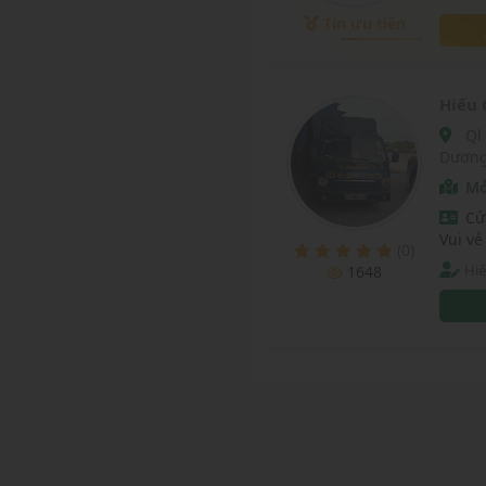
điều đ
Tin ưu tiên
Hiếu 
Ql 5, Thị trấn Lai Cách, Huyện Cẩm Giàng, Tỉnh Hải
Dươn
Mở
Cử
Vui vẻ
(0)
Hi
1648