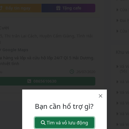
ó.
Đẩy tin ngay
Tặng cafe
Cửa 
Đại 
Cười
Cửa 
g
 Google Maps
Khu v
a hàng vá lốp và cứu hộ lốp 24/7 Ql 5 Hải Dương.
 nhiệt tình
Vá 
(56)
ếu
26/07/2020
0865610630
Vá V
Vá V
Vá V
Bạn cần hổ trợ gì?
Vá V
Tìm vá vỏ lưu động
Vá V