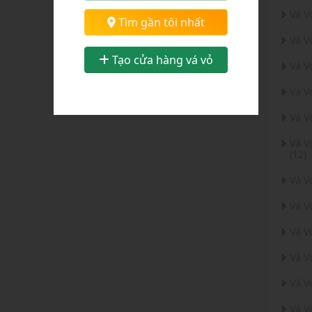
Vá V
Chọn tỉnh thành:
Tìm gần tôi nhất
Vá V
Tỉnh Hải Dương
Tạo cửa hàng vá vỏ
Vá V
Vá V
Vá V
Vá V
(12)
Vá 
Vá V
Vá V
Vá V
Vá V
Vá V