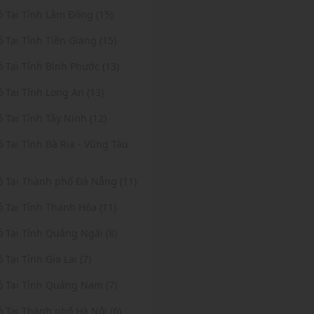
ỏ Tại Tỉnh Lâm Đồng (15)
ỏ Tại Tỉnh Tiền Giang (15)
ỏ Tại Tỉnh Bình Phước (13)
ỏ Tại Tỉnh Long An (13)
ỏ Tại Tỉnh Tây Ninh (12)
ỏ Tại Tỉnh Bà Rịa - Vũng Tàu
Vỏ Tại Thành phố Đà Nẵng (11)
ỏ Tại Tỉnh Thanh Hóa (11)
ỏ Tại Tỉnh Quảng Ngãi (8)
ỏ Tại Tỉnh Gia Lai (7)
ỏ Tại Tỉnh Quảng Nam (7)
ỏ Tại Thành phố Hà Nội (6)