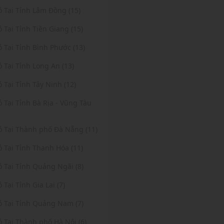
ỏ Tại Tỉnh Lâm Đồng (15)
ỏ Tại Tỉnh Tiền Giang (15)
ỏ Tại Tỉnh Bình Phước (13)
ỏ Tại Tỉnh Long An (13)
ỏ Tại Tỉnh Tây Ninh (12)
ỏ Tại Tỉnh Bà Rịa - Vũng Tàu
Vỏ Tại Thành phố Đà Nẵng (11)
ỏ Tại Tỉnh Thanh Hóa (11)
ỏ Tại Tỉnh Quảng Ngãi (8)
ỏ Tại Tỉnh Gia Lai (7)
ỏ Tại Tỉnh Quảng Nam (7)
ỏ Tại Thành phố Hà Nội (6)