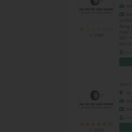
Mở
Đơ
có thể
đang 
(1)
hoặc 
2480
SĐT: 
Địa ch
Adm
Sơn C
Xã
Mở
Sơ
Adm
(0)
2040