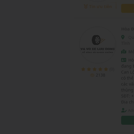
điều đ
Tin ưu tiên
Hòa Đ
Quốc lộ 1A, Xã Vượng Lộc, Huyện Can Lộc, Tỉnh Hà
Tĩnh
Mở
Hò
đang b
(0)
Can L
2138
có thể
các vấ
thủng
SĐT: 
Địa ch
Adm