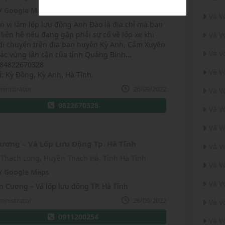
 Google Maps
Vá V
n vị làm lốp lưu động Anh Đào là địa chỉ mà bạn
 liên hệ nếu đang gặp phải sự cố về lốp xe khi
Vá V
di chuyển trên địa bạn huyện Kỳ Anh, Cẩm Xuyên
Vá V
các vùng lân cận của tỉnh Quảng Bình…
+84822670328
Vá V
ỉ: Kỳ Đồng, Kỳ Anh, Hà Tĩnh.
inistrator
26/09/2022
Vá V
0822670328
Vá V
Vá V
ương – Vá Lốp Lưu Động Tp. Hà Tĩnh
Vá V
 Thạch Long, Huyện Thạch Hà, Tỉnh Hà Tĩnh
Vá V
 Google Maps
Vá V
n Cương – Vá lốp lưu động TP. Hà Tĩnh
inistrator
26/09/2022
Vá V
0911200254
Vá V