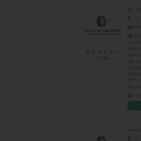
Phi Y
Xã
Mở
Đố
cố về 
đơn vị
(1)
Với kh
2481
Yến có
chúng
hoặc t
SĐT: 
Địa ch
Adm
Anh Đ
Xã