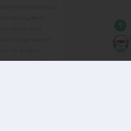
ỏ Tại Thành phố Hải Phòng (2)
ỏ Tại Tỉnh Hưng Yên (2)
ỏ Tại Tỉnh Phú Thọ (2)
ỏ Tại Tỉnh Tuyên Quang (1)
ỏ Tại Tỉnh Yên Bái (1)
ỏ Tại Tỉnh Thái Nguyên (1)
ỏ Tại Tỉnh Lạng Sơn (1)
ỏ Tại Tỉnh Hải Dương (1)
ỏ Tại Tỉnh Hà Nam (1)
ỏ Tại Tỉnh Nam Định (1)
ỏ Tại Tỉnh Quảng Bình (1)
ỏ Tại Tỉnh Cà Mau (1)