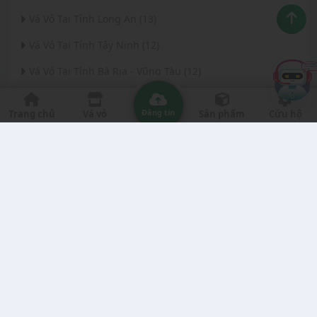
Vá Vỏ Tại Tỉnh Long An (13)
Vá Vỏ Tại Tỉnh Tây Ninh (12)
Vá Vỏ Tại Tỉnh Bà Rịa - Vũng Tàu (12)
Vá Vỏ Tại Thành phố Đà Nẵng (11)
Đăng tin
Trang chủ
Vá vỏ
Sản phẩm
Cứu hộ
Vá Vỏ Tại Tỉnh Thanh Hóa (11)
Vá Vỏ Tại Tỉnh Quảng Ngãi (8)
Vá Vỏ Tại Tỉnh Gia Lai (7)
Vá Vỏ Tại Tỉnh Quảng Nam (7)
Vá Vỏ Tại Thành phố Hà Nội (6)
Vá Vỏ Tại Tỉnh Đắk Nông (6)
Vá Vỏ Tại Tỉnh Bến Tre (6)
Vá Vỏ Tại Tỉnh Nghệ An (6)