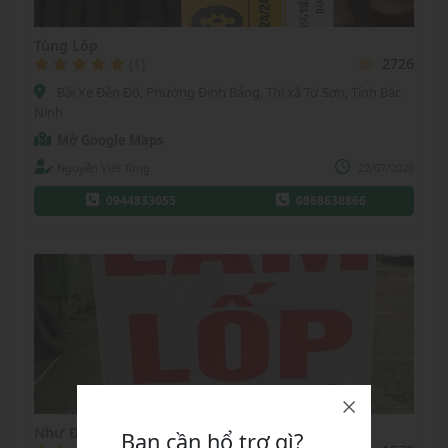
Tùng Lốp
(1)
2726
Bãi Xe Đền Đô, Phường Đình Bảng, Thị xã Từ Sơn, Tỉnh Bắc
Ninh
Mở Google Maps
Nguyễn Viết Tùng
22/07/2020
0944833055
0868638866
Như Đồng
Bạn cần hổ trợ gì?