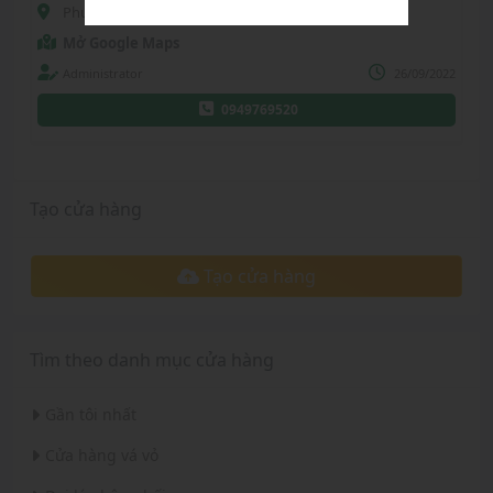
Phường 2, Thành phố Bạc Liêu, Tỉnh Bạc Liêu
Mở Google Maps
Administrator
26/09/2022
0949769520
Tạo cửa hàng
Tạo cửa hàng
Tìm theo danh mục cửa hàng
Gần tôi nhất
Cửa hàng vá vỏ