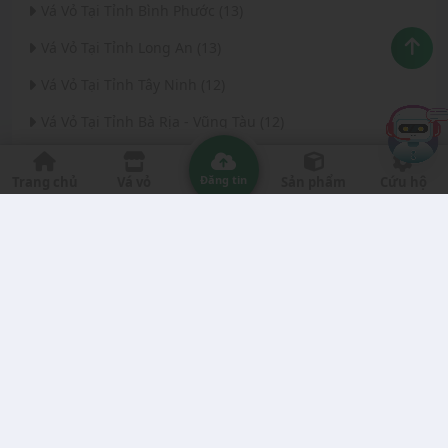
Vá Vỏ Tại Tỉnh Bình Phước (13)
Vá Vỏ Tại Tỉnh Long An (13)
Vá Vỏ Tại Tỉnh Tây Ninh (12)
Vá Vỏ Tại Tỉnh Bà Rịa - Vũng Tàu (12)
Vá Vỏ Tại Thành phố Đà Nẵng (11)
Đăng tin
Trang chủ
Vá vỏ
Sản phẩm
Cứu hộ
Vá Vỏ Tại Tỉnh Thanh Hóa (11)
Vá Vỏ Tại Tỉnh Quảng Ngãi (8)
Vá Vỏ Tại Tỉnh Gia Lai (7)
Vá Vỏ Tại Tỉnh Quảng Nam (7)
Vá Vỏ Tại Thành phố Hà Nội (6)
Vá Vỏ Tại Tỉnh Đắk Nông (6)
Vá Vỏ Tại Tỉnh Bến Tre (6)