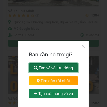
Vỏ Xe Phú Minh
(2)
1384
Quốc Lộ 1A, Phường Láng Tròn, Thị xã Giá Rai, Tỉnh Bạc Liêu
Mở Google Maps
VỎ XE PHÚ MINH
26/08/2024
0329001122
0915801122
Bạn cần hổ trợ gì?
Tìm vá vỏ lưu động
Chọn tỉnh thành:
Tìm gần tôi nhất
Tỉnh Bạc Liêu
Tạo cửa hàng vá vỏ
Vá Vỏ Khu Vực Bạc Liêu 24/24
(0)
1982