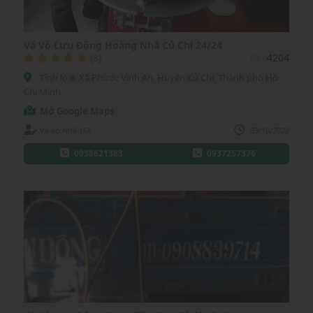
Vá Vỏ Lưu Động Hoàng Nhã Củ Chi 24/24
(3)
4204
Tỉnh lộ 8, Xã Phước Vĩnh An, Huyện Củ Chi, Thành phố Hồ
Chí Minh
Mở Google Maps
Vá vỏ Nhã 168
03/10/2022
0938621383
0937257376