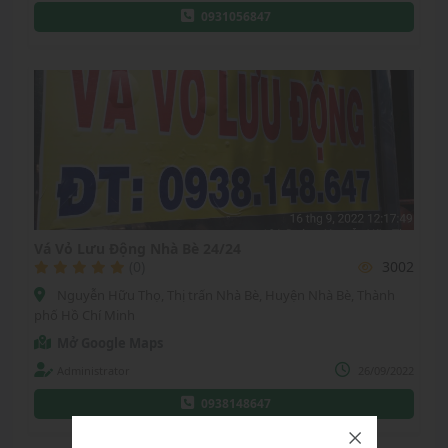
0931056847
Vá Vỏ Lưu Động Nhà Bè 24/24
(0)
3002
Nguyễn Hữu Thọ, Thị trấn Nhà Bè, Huyện Nhà Bè, Thành
phố Hồ Chí Minh
Mở Google Maps
Administrator
26/09/2022
0938148647