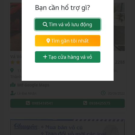
Bạn cần hổ trợ gì?
Tìm vá vỏ lưu động
Chọn tỉnh thành:
Tìm gần tôi nhất
Thành phố Hồ Chí Minh
Tạo cửa hàng vá vỏ
Vá Vỏ Lưu Động Tường Nhiên Tại Tphcm
(2)
2288
111 Đường M1, Phường Bình Hưng Hòa, Quận Bình Tân,
Thành phố Hồ Chí Minh
Mở Google Maps
Lê Đạt Nhân
20/09/2022
0985419541
0938425575