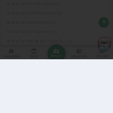
Vá Vỏ Tại Tỉnh Tiền Giang (15)
Vá Vỏ Tại Tỉnh Bình Phước (13)
Vá Vỏ Tại Tỉnh Long An (13)
Vá Vỏ Tại Tỉnh Tây Ninh (12)
Vá Vỏ Tại Tỉnh Bà Rịa - Vũng Tàu (12)
Vá Vỏ Tại Thành phố Đà Nẵng (11)
Đăng tin
Trang chủ
Vá vỏ
Sản phẩm
Cứu hộ
Vá Vỏ Tại Tỉnh Thanh Hóa (11)
Vá Vỏ Tại Tỉnh Quảng Ngãi (8)
Vá Vỏ Tại Tỉnh Gia Lai (7)
Vá Vỏ Tại Tỉnh Quảng Nam (7)
Vá Vỏ Tại Thành phố Hà Nội (6)
Vá Vỏ Tại Tỉnh Đắk Nông (6)