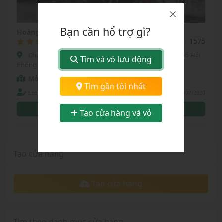
Bạn cần hổ trợ gì?
Hoàng Sơn
(0)
1575
Chùa vẽ, Phường Đông Hải 1, Quận Hải An, Thành phố Hải
Tìm vá vỏ lưu động
Phòng
Mở Google Maps
Chọn tỉnh thành:
Tìm gần tôi nhất
Ledinhhoang
26/07/2020
Thành phố Hải Phòng
0936884456
Tạo cửa hàng vá vỏ
Tạo cửa hàng
Tạo cửa hàng
Tìm theo danh mục cửa hàng