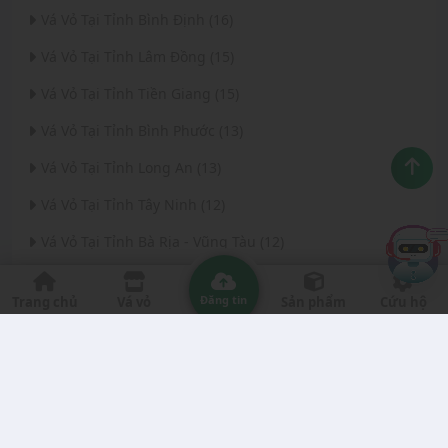
Vá Vỏ Tại Tỉnh Bình Định (16)
Vá Vỏ Tại Tỉnh Lâm Đồng (15)
Vá Vỏ Tại Tỉnh Tiền Giang (15)
Vá Vỏ Tại Tỉnh Bình Phước (13)
Vá Vỏ Tại Tỉnh Long An (13)
Vá Vỏ Tại Tỉnh Tây Ninh (12)
Vá Vỏ Tại Tỉnh Bà Rịa - Vũng Tàu (12)
Vá Vỏ Tại Thành phố Đà Nẵng (11)
Đăng tin
Trang chủ
Vá vỏ
Sản phẩm
Cứu hộ
Vá Vỏ Tại Tỉnh Thanh Hóa (11)
Vá Vỏ Tại Tỉnh Quảng Ngãi (8)
Vá Vỏ Tại Tỉnh Gia Lai (7)
Vá Vỏ Tại Tỉnh Quảng Nam (7)