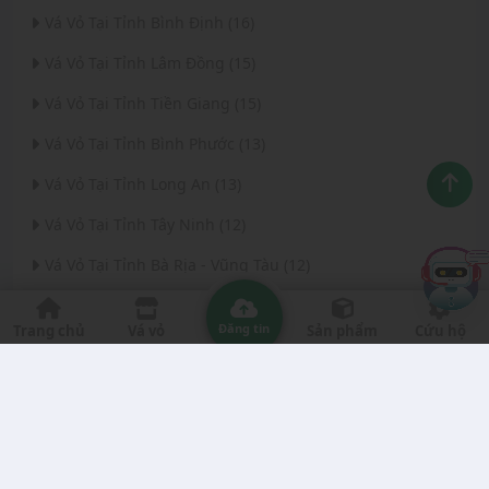
Vá Vỏ Tại Tỉnh Bình Định (16)
Vá Vỏ Tại Tỉnh Lâm Đồng (15)
Vá Vỏ Tại Tỉnh Tiền Giang (15)
Vá Vỏ Tại Tỉnh Bình Phước (13)
Vá Vỏ Tại Tỉnh Long An (13)
Vá Vỏ Tại Tỉnh Tây Ninh (12)
Vá Vỏ Tại Tỉnh Bà Rịa - Vũng Tàu (12)
Vá Vỏ Tại Thành phố Đà Nẵng (11)
Đăng tin
Trang chủ
Vá vỏ
Sản phẩm
Cứu hộ
Vá Vỏ Tại Tỉnh Thanh Hóa (11)
Vá Vỏ Tại Tỉnh Quảng Ngãi (8)
Vá Vỏ Tại Tỉnh Gia Lai (7)
Vá Vỏ Tại Tỉnh Quảng Nam (7)