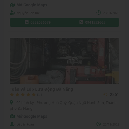
Mở Google Maps
Nguyễn Tấn lực
28/01/2023
0332036579
0941552665
Toản Vá Lốp Lưu Động Đà Nẵng
(5)
2261
02 bình kỳ , Phường Hoà Quý, Quận Ngũ Hành Sơn, Thành
phố Đà Nẵng
Mở Google Maps
Lê văn toản
23/11/2022