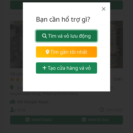
0905760511
Bạn cần hổ trợ gì?
Tìm vá vỏ lưu động
Chọn tỉnh thành:
Tìm gần tôi nhất
Thành phố Đà Nẵng
Tạo cửa hàng vá vỏ
Vá Lốp Thành Tâm Đà Nẵng
(2)
5347
Đường trường Sơn , hoà vang , Đà Nẵng, Xã Hòa Nhơn,
Huyện Hòa Vang, Thành phố Đà Nẵng
Mở Google Maps
Võ tài
18/01/2022
0905723654
0905767344