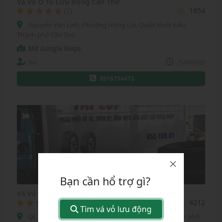
Vá Vỏ Ô Tô Lưu Động Cần Thơ
(2)
1854
Nguyễn Văn Linh, Phường Hưng Lợi, Quận Ninh Kiều,
Thành phố Cần Thơ
Mở Google Maps
Teo
25/09/2023
0916754473
Bạn cần hổ trợ gì?
Vá Vỏ Lưu Động Tài Lốp Cần Thơ 24/24
(0)
4212
Tìm vá vỏ lưu động
QL 91b , Phường Châu Văn Liêm, Quận Ô Môn, Thành phố