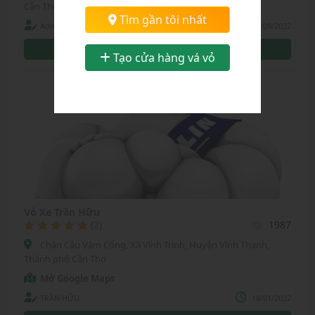
Cần Thơ
Chọn tỉnh thành:
Tìm gần tôi nhất
Administrator
26/09/2022
Thành phố Cần Thơ
0939883385
0907547688
Tạo cửa hàng vá vỏ
Vỏ Xe Trần Hữu
(2)
1987
Chân Cầu Vàm Cống, Xã Vĩnh Trinh, Huyện Vĩnh Thạnh,
Thành phố Cần Thơ
Mở Google Maps
TRẦN HỮU
18/01/2022