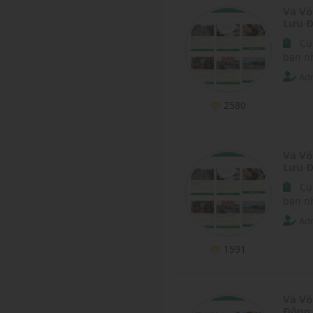
Vá Vỏ
Lưu Đ
Cu
bạn n
Adm
2580
Vá Vỏ
Lưu Đ
Cu
bạn nh
Adm
1591
Vá Vỏ
Động