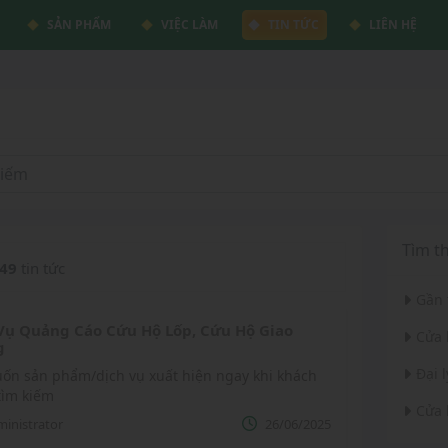
SẢN PHẨM
VIỆC LÀM
TIN TỨC
LIÊN HỆ
Tìm t
49
tin tức
Gần 
Vụ Quảng Cáo Cứu Hộ Lốp, Cứu Hộ Giao
Cửa 
g
Đại 
ốn sản phẩm/dịch vụ xuất hiện ngay khi khách
tìm kiếm
Cửa 
inistrator
26/06/2025