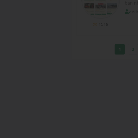
bạn nh
Adm
1518
1
2