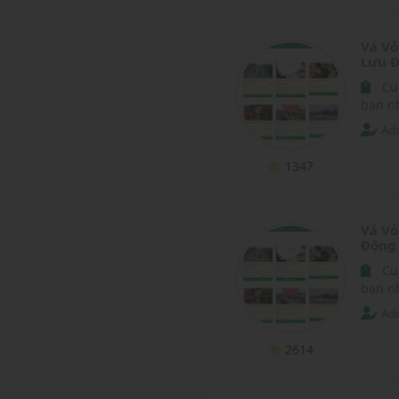
Vá Vỏ
Lưu Đ
Cu
bạn nh
Adm
1347
Vá Vỏ
Động
Cu
bạn nh
Adm
2614