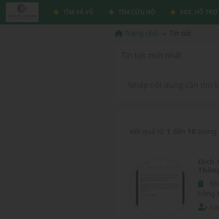
TÌM VÁ VỎ
TÌM CỨU HỘ
SOS, HỔ TRỢ
Trang chủ
Tin tức
Tin tức mới nhất
Kết quả từ
1
đến
10
trong
Dịch 
Thôn
Mu
hàng 
Adm