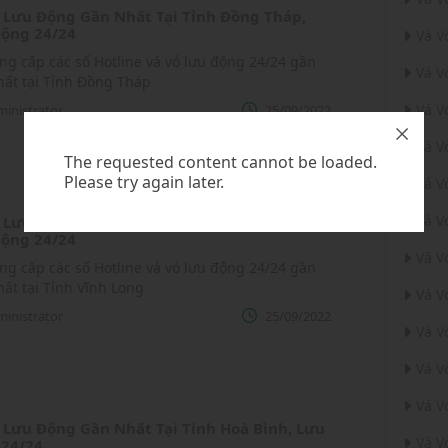
 Lưu Động Gần Nhất Tại Tỉnh Đồng Tháp,
ộng 24/24
Vá V
ng cấp các số Hotline vá vỏ lưu động 24/24 gần
Vá V
hất tại Tỉnh Đồng Tháp
Vá V
inistrator
25/09/2022
Vá V
The requested content cannot be loaded.
Please try again later.
Vá V
Vá V
 Lưu Động Gần Nhất Tại Tỉnh Vĩnh Long,
ộng 24/24
Vá V
ng cấp các số Hotline vá vỏ lưu động 24/24 gần
ất tại Tỉnh Vĩnh Long
Vá V
inistrator
25/09/2022
Vá V
Vá V
Vá V
 Lưu Động Gần Nhất Tại Tỉnh Hoà Bình, Lưu
Vá V
 24/24