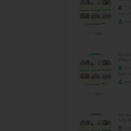
Cu
bạn nh
Adm
1362
Vá Vỏ
Thơ, 
Cu
bạn n
Adm
1653
Vá Vỏ
Lưu Đ
Cu