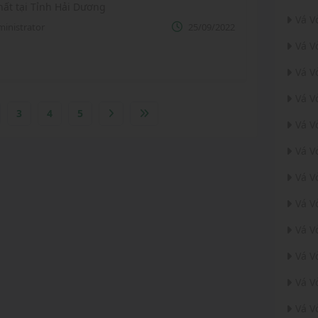
ất tại Tỉnh Hải Dương
Vá V
inistrator
25/09/2022
Vá V
Vá V
Vá V
3
4
5
Vá V
Vá V
Vá V
Vá V
Vá V
Vá V
Vá V
Vá V