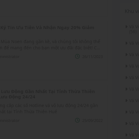
Khu v
Vá 
Ký Tin Ưu Tiên Và Nhận Ngay 20% Giảm
(56)
 Mùa Noen đang gần kề, và chúng tôi không thể
Vá V
i để mang đến cho bạn một ưu đãi đặc biệt! Chỉ
ng ký Tin Ưu Tiên trên hệ thống của chúng tôi
Vá V
inistrator
26/11/2023
avoxeluudong.com, bạn sẽ ngay lập tức được giảm
Vá V
% cho mọi đơn đăng tin.
Vá V
Vá V
 Lưu Động Gần Nhất Tại Tỉnh Thừa Thiên
Lưu Động 24/24
Vá V
ng cấp các số Hotline vá vỏ lưu động 24/24 gần
ất tại Tỉnh Thừa Thiên Huế
Vá V
inistrator
25/09/2022
Vá V
Vá V