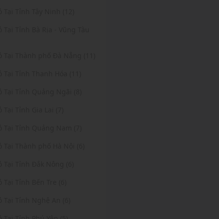
ỏ Tại Tỉnh Tây Ninh (12)
ỏ Tại Tỉnh Bà Rịa - Vũng Tàu
Vỏ Tại Thành phố Đà Nẵng (11)
ỏ Tại Tỉnh Thanh Hóa (11)
ỏ Tại Tỉnh Quảng Ngãi (8)
ỏ Tại Tỉnh Gia Lai (7)
ỏ Tại Tỉnh Quảng Nam (7)
ỏ Tại Thành phố Hà Nội (6)
ỏ Tại Tỉnh Đắk Nông (6)
ỏ Tại Tỉnh Bến Tre (6)
ỏ Tại Tỉnh Nghệ An (6)
ỏ Tại Tỉnh Phú Yên (5)