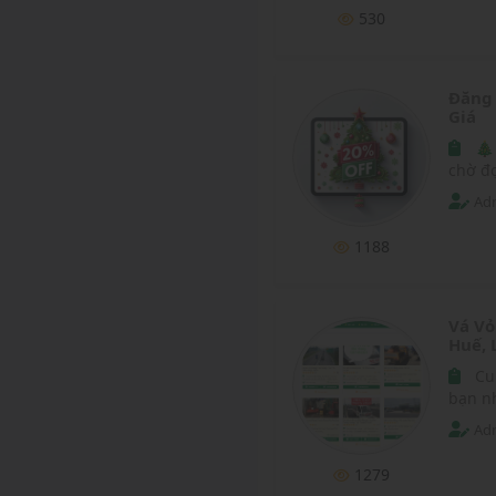
530
Đăng 
Giá
🎄
chờ đợ
cần đă
Adm
tại v
giá 20
1188
Vá Vỏ
Huế, 
Cu
bạn nh
Adm
1279