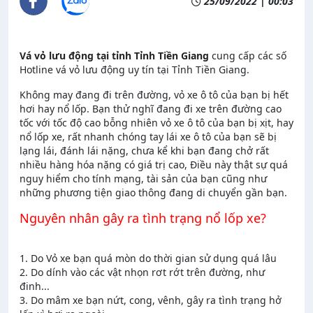
25/09/2022 | 00:03
Vá vỏ lưu động tại tỉnh Tỉnh Tiền Giang
cung cấp các số
Hotline vá vỏ lưu động uy tín tại Tỉnh Tiền Giang.
Không may đang đi trên đường, vỏ xe ô tô của bạn bị hết
hơi hay nổ lốp. Bạn thử nghĩ đang đi xe trên đường cao
tốc với tốc độ cao bỗng nhiên vỏ xe ô tô của bạn bị xịt, hay
nổ lốp xe, rất nhanh chóng tay lái xe ô tô của bạn sẽ bị
lạng lái, đánh lái nặng, chưa kể khi bạn đang chở rất
nhiều hàng hóa nặng có giá trị cao, Điều này thật sự quá
nguy hiểm cho tính mạng, tài sản của bạn cũng như
những phương tiện giao thông đang di chuyển gần bạn.
Nguyên nhân gây ra tình trạng nổ lốp xe?
1. Do Vỏ xe bạn quá mòn do thời gian sử dụng quá lâu
2. Do dính vào các vật nhọn rơt rớt trên đường, như
đinh...
3. Do mâm xe bạn nứt, cong, vênh, gây ra tình trạng hở