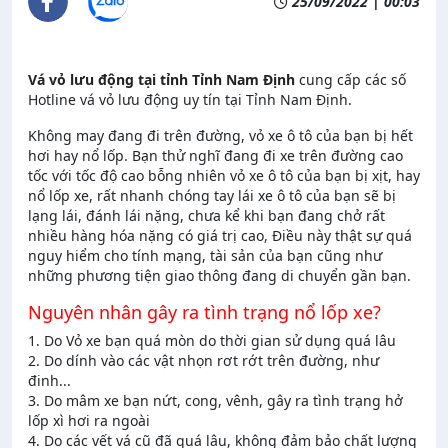
25/09/2022 | 00:03
Vá vỏ lưu động tại tỉnh Tỉnh Nam Định
cung cấp các số
Hotline vá vỏ lưu động uy tín tại Tỉnh Nam Định.
Không may đang đi trên đường, vỏ xe ô tô của bạn bị hết
hơi hay nổ lốp. Bạn thử nghĩ đang đi xe trên đường cao
tốc với tốc độ cao bỗng nhiên vỏ xe ô tô của bạn bị xịt, hay
nổ lốp xe, rất nhanh chóng tay lái xe ô tô của bạn sẽ bị
lạng lái, đánh lái nặng, chưa kể khi bạn đang chở rất
nhiều hàng hóa nặng có giá trị cao, Điều này thật sự quá
nguy hiểm cho tính mạng, tài sản của bạn cũng như
những phương tiện giao thông đang di chuyển gần bạn.
Nguyên nhân gây ra tình trạng nổ lốp xe?
1. Do Vỏ xe bạn quá mòn do thời gian sử dụng quá lâu
2. Do dính vào các vật nhọn rơt rớt trên đường, như
đinh...
3. Do mâm xe bạn nứt, cong, vênh, gây ra tình trạng hở
lốp xì hơi ra ngoài
4. Do các vết vá cũ đã quá lâu, không đảm bảo chất lượng