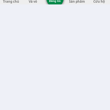
Đăng tin
Trang chủ
Vá vỏ
Sản phẩm
Cứu hộ
Vá Vỏ Tại Tỉnh Thanh Hóa (11)
Vá Vỏ Tại Tỉnh Quảng Ngãi (8)
Vá Vỏ Tại Tỉnh Gia Lai (7)
Vá Vỏ Tại Tỉnh Quảng Nam (7)
Vá Vỏ Tại Thành phố Hà Nội (6)
Vá Vỏ Tại Tỉnh Đắk Nông (6)
Vá Vỏ Tại Tỉnh Bến Tre (6)
Vá Vỏ Tại Tỉnh Nghệ An (6)
Vá Vỏ Tại Tỉnh Phú Yên (5)
Vá Vỏ Tại Tỉnh Trà Vinh (5)
Vá Vỏ Tại Tỉnh An Giang (5)
Vá Vỏ Tại Thành phố Cần Thơ (5)