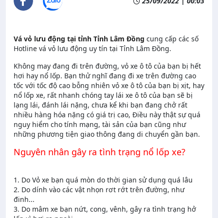
25/09/2022 | 00:03
Vá vỏ lưu động tại tỉnh Tỉnh Lâm Đồng
cung cấp các số
Hotline vá vỏ lưu động uy tín tại Tỉnh Lâm Đồng.
Không may đang đi trên đường, vỏ xe ô tô của bạn bị hết
hơi hay nổ lốp. Bạn thử nghĩ đang đi xe trên đường cao
tốc với tốc độ cao bỗng nhiên vỏ xe ô tô của bạn bị xịt, hay
nổ lốp xe, rất nhanh chóng tay lái xe ô tô của bạn sẽ bị
lạng lái, đánh lái nặng, chưa kể khi bạn đang chở rất
nhiều hàng hóa nặng có giá trị cao, Điều này thật sự quá
nguy hiểm cho tính mạng, tài sản của bạn cũng như
những phương tiện giao thông đang di chuyển gần bạn.
Nguyên nhân gây ra tình trạng nổ lốp xe?
1. Do Vỏ xe bạn quá mòn do thời gian sử dụng quá lâu
2. Do dính vào các vật nhọn rơt rớt trên đường, như
đinh...
3. Do mâm xe bạn nứt, cong, vênh, gây ra tình trạng hở