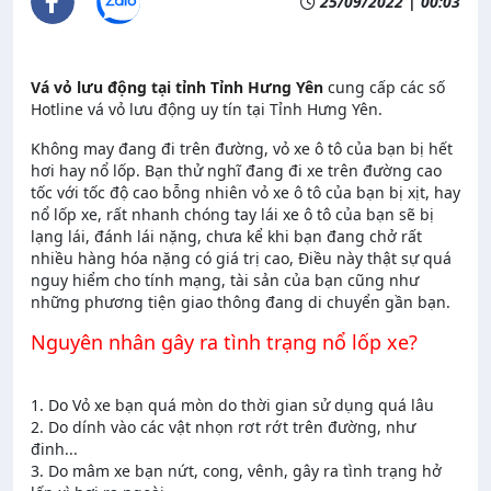
25/09/2022 | 00:03
Vá vỏ lưu động tại tỉnh Tỉnh Hưng Yên
cung cấp các số
Hotline vá vỏ lưu động uy tín tại Tỉnh Hưng Yên.
Không may đang đi trên đường, vỏ xe ô tô của bạn bị hết
hơi hay nổ lốp. Bạn thử nghĩ đang đi xe trên đường cao
tốc với tốc độ cao bỗng nhiên vỏ xe ô tô của bạn bị xịt, hay
nổ lốp xe, rất nhanh chóng tay lái xe ô tô của bạn sẽ bị
lạng lái, đánh lái nặng, chưa kể khi bạn đang chở rất
nhiều hàng hóa nặng có giá trị cao, Điều này thật sự quá
nguy hiểm cho tính mạng, tài sản của bạn cũng như
những phương tiện giao thông đang di chuyển gần bạn.
Nguyên nhân gây ra tình trạng nổ lốp xe?
1. Do Vỏ xe bạn quá mòn do thời gian sử dụng quá lâu
2. Do dính vào các vật nhọn rơt rớt trên đường, như
đinh...
3. Do mâm xe bạn nứt, cong, vênh, gây ra tình trạng hở