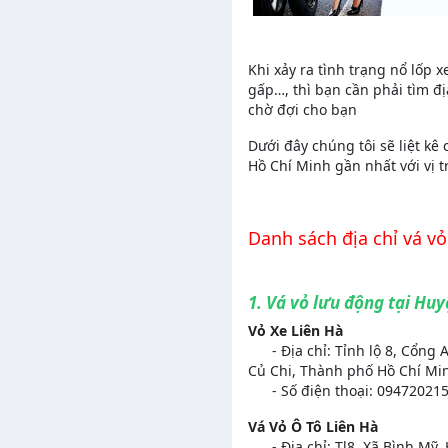
Khi xảy ra tình trạng nổ lốp 
gấp…, thì bạn cần phải tìm đị
chờ đợi cho bạn
Dưới đây chúng tôi sẽ liệt kê
Hồ Chí Minh gần nhất với vị t
Danh sách địa chỉ vá v
1. Vá vỏ lưu động tại Huy
Vỏ Xe Liên Hà
- Địa chỉ: Tỉnh lộ 8, Cổn
Củ Chi, Thành phố Hồ Chí Mi
- Số điện thoại: 094720215
Vá Vỏ Ô Tô Liên Hà
- Địa chỉ: Tl8, Xã Bình Mỹ,