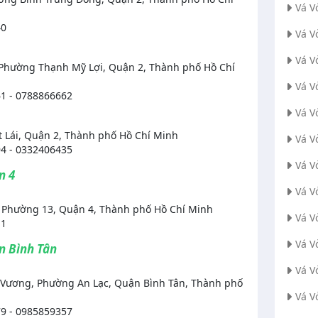
Vá V
40
Vá V
Vá V
Phường Thạnh Mỹ Lợi, Quận 2, Thành phố Hồ Chí
Vá V
1 - 0788866662
Vá V
 Lái, Quận 2, Thành phố Hồ Chí Minh
Vá V
4 - 0332406435
Vá V
n 4
Vá V
, Phường 13, Quận 4, Thành phố Hồ Chí Minh
Vá V
11
Vá V
ận Bình Tân
Vá V
Vương, Phường An Lạc, Quận Bình Tân, Thành phố
Vá V
9 - 0985859357