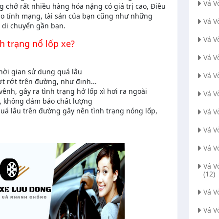
Vá V
g chở rất nhiều hàng hóa nặng có giá trị cao, Điều
ho tính mạng, tài sản của bạn cũng như những
Vá V
 di chuyển gần bạn.
Vá V
h trạng nổ lốp xe?
Vá V
hời gian sử dụng quá lâu
Vá V
ơt rớt trên đường, như đinh...
ênh, gây ra tình trạng hở lốp xì hơi ra ngoài
Vá V
âu, không đảm bảo chất lượng
quá lâu trên đường gây nên tình trạng nóng lốp,
Vá V
Vá V
Vá V
Vá V
(12)
Vá 
Vá V