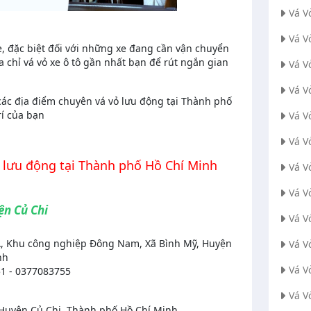
Vá V
Vá V
xe, đặc biệt đối với những xe đang cần vận chuyển
a chỉ vá vỏ xe ô tô gần nhất bạn để rút ngắn gian
Vá V
Vá V
 các địa điểm chuyên vá vỏ lưu động tại Thành phố
rí của bạn
Vá V
Vá V
ỏ lưu động tại Thành phố Hồ Chí Minh
Vá V
Vá V
ện Củ Chi
Vá V
g A, Khu công nghiệp Đông Nam, Xã Bình Mỹ, Huyện
Vá V
nh
Vá V
1 - 0377083755
Vá V
 Huyện Củ Chi, Thành phố Hồ Chí Minh