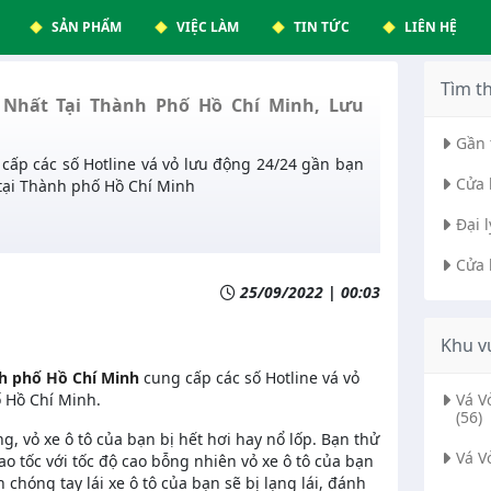
SẢN PHẨM
VIỆC LÀM
TIN TỨC
LIÊN HỆ
Tìm t
Nhất Tại Thành Phố Hồ Chí Minh, Lưu
Gần 
cấp các số Hotline vá vỏ lưu động 24/24 gần bạn
Cửa 
tại Thành phố Hồ Chí Minh
Đại 
Cửa 
25/09/2022 | 00:03
Khu v
nh phố Hồ Chí Minh
cung cấp các số Hotline vá vỏ
ố Hồ Chí Minh.
Vá 
(56)
, vỏ xe ô tô của bạn bị hết hơi hay nổ lốp. Bạn thử
Vá V
o tốc với tốc độ cao bỗng nhiên vỏ xe ô tô của bạn
h chóng tay lái xe ô tô của bạn sẽ bị lạng lái, đánh