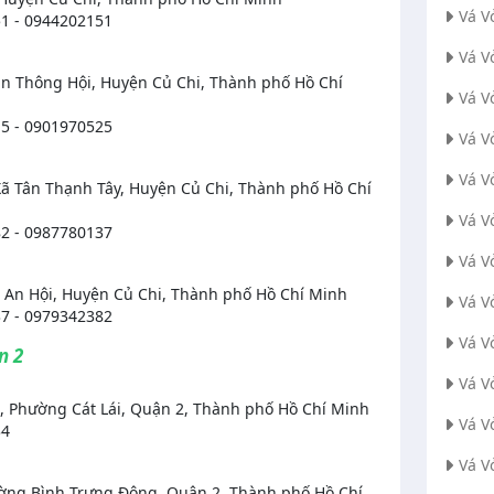
Vá V
1 - 0944202151
Vá V
ân Thông Hội, Huyện Củ Chi, Thành phố Hồ Chí
Vá V
5 - 0901970525
Vá V
Vá V
Xã Tân Thạnh Tây, Huyện Củ Chi, Thành phố Hồ Chí
Vá V
2 - 0987780137
Vá V
n An Hội, Huyện Củ Chi, Thành phố Hồ Chí Minh
Vá V
7 - 0979342382
Vá V
n 2
Vá V
, Phường Cát Lái, Quận 2, Thành phố Hồ Chí Minh
Vá V
34
Vá V
ờng Bình Trưng Đông, Quận 2, Thành phố Hồ Chí