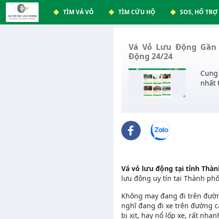
TÌM VÁ VỎ
TÌM CỨU HỘ
SOS, HỔ TRỢ
Vá Vỏ Lưu Động Gần 
Động 24/24
Cung 
nhất 
Vá vỏ lưu động tại tỉnh Thà
lưu động uy tín tại Thành ph
Không may đang đi trên đường
nghĩ đang đi xe trên đường ca
bị xịt, hay nổ lốp xe, rất nhan