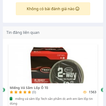
Không có bài đánh giá nào
Tin đăng liên quan
Miếng Vá Săm Lốp Ô Tô
Lốp Am
(0)
1563
miếng vá săm lốp Tech sản phẩm dc anh em làm lốp tin
Lốp Amberstone nhiều size lớn, nhỏ... A/c cần gì zalo, fb
dùng
08680911