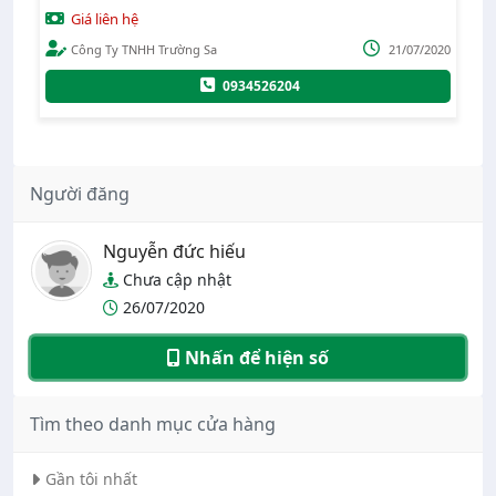
Giá liên hệ
Giá l
Công Ty TNHH Trường Sa
21/07/2020
Nguy
0934526204
Người đăng
Nguyễn đức hiếu
Chưa cập nhật
26/07/2020
Nhấn để hiện số
Tìm theo danh mục cửa hàng
Gần tôi nhất