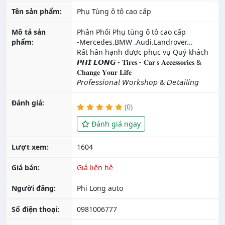
Tên sản phẩm:
Phụ Tùng ô tô cao cấp
Mô tả sản
Phân Phối Phụ tùng ô tô cao cấp
phẩm:
-Mercedes.BMW .Audi.Landrover...
Rất hân hạnh được phục vụ Quý khách
𝙋𝙃𝙄 𝙇𝙊𝙉𝙂 - 𝐓𝐢𝐫𝐞𝐬 - 𝐂𝐚𝐫'𝐬 𝐀𝐜𝐜𝐞𝐬𝐬𝐨𝐫𝐢𝐞𝐬 &
𝐂𝐡𝐚𝐧𝐠𝐞 𝐘𝐨𝐮𝐫 𝐋𝐢𝐟𝐞
𝘗𝘳𝘰𝘧𝘦𝘴𝘴𝘪𝘰𝘯𝘢𝘭 𝘞𝘰𝘳𝘬𝘴𝘩𝘰𝘱 & 𝘋𝘦𝘵𝘢𝘪𝘭𝘪𝘯𝘨
Đánh giá:
(0)
Đánh giá ngay
Lượt xem:
1604
Giá bán:
Giá liên hệ
Người đăng:
Phi Long auto
Số điện thoại:
0981006777