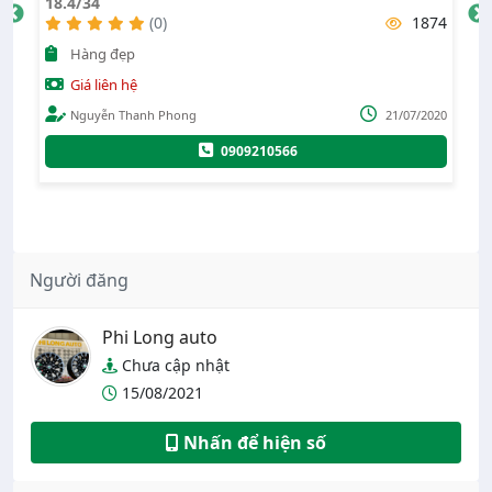
18.4/34
Má
50
(0)
1874
Hàng đẹp
mỏ
Giá liên hệ
kẹ
Nguyễn Thanh Phong
21/07/2020
vi á
020
ng
0909210566
lố
kẹ
vi
56
Người đăng
Phi Long auto
Chưa cập nhật
15/08/2021
Nhấn để hiện số