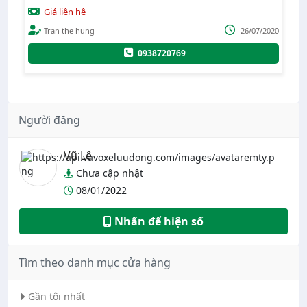
Giá liên hệ
Tran the hung
26/07/2020
0938720769
tế
Người đăng
t
Vũ Lê
Chưa cập nhật
08/01/2022
Nhấn để hiện số
Tìm theo danh mục cửa hàng
Gần tôi nhất