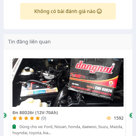
Không có bài đánh giá nào
Tin đăng liên quan
Đn 80D26r (12V-70Ah)
Mi
70
(0)
1592
Dùng cho xe: Ford, Nissan, honda, daewoo, Isuzu, Mazda,
ế
huyndai, toyota, kia...
đơ