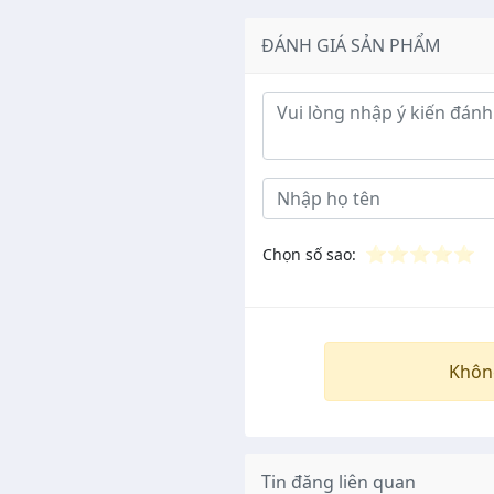
ĐÁNH GIÁ SẢN PHẨM
Ý kiến đánh giá
⭐
⭐
⭐
⭐
⭐
Chọn số sao:
Khôn
Tin đăng liên quan