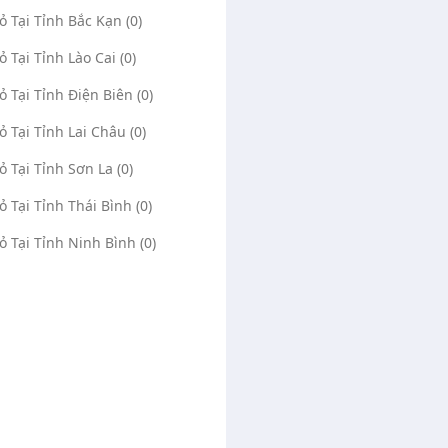
Vỏ Tại Tỉnh Bắc Kạn (0)
ỏ Tại Tỉnh Lào Cai (0)
Vỏ Tại Tỉnh Điện Biên (0)
Vỏ Tại Tỉnh Lai Châu (0)
ỏ Tại Tỉnh Sơn La (0)
Vỏ Tại Tỉnh Thái Bình (0)
un Sr883+
Lốp Cũ 215/60R16
(0)
1968
(0)
214
Vỏ Tại Tỉnh Ninh Bình (0)
lun sr883+
Độ rộng lốp 215mm: Khoảng cách
giữa 2 thành lốp là 215mm Tỉ lệ chiều cao
60%: Độ cao của lốp so với độ rộng lốp
Giá liên hệ
ator
01/10/2023
bằng 60% Lazang 16 inch: Đường kính
Administrator
15/07/202
mâm (vành) xe là 16 inch
2803
0941728597
0348539913