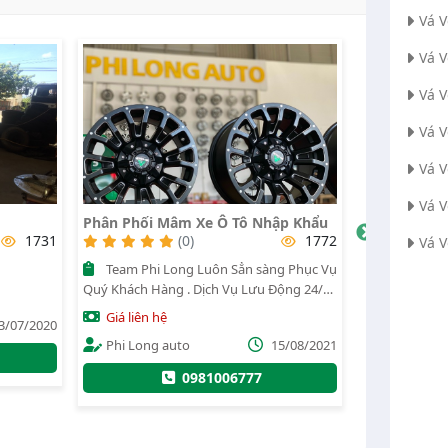
Vá 
Vá V
Vá 
Vá 
Vá V
Vá 
ập Khẩu
Súng Siết Bulong
Vỏ Xe Liaol
1772
(0)
1650
Vá 
Súng siết bulong ưu việt và giá thành
Vỏ xe liao
ộng 24/7
hợp lý nhất hiện nay
Giá liên hệ
Cộng
Giá liên hệ
Administr
sẵn sàng
5/08/2021
Nguyễn đức hiếu
26/07/2020
ch Hẹn
097233
g ty tiết
0935416608
, bảo đảm
 𝙇𝙤𝙣𝙜