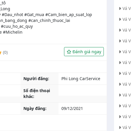
_tô
Vá 
_Long
 #Dau_nhot #Gat_mua #Cam_bien_ap_suat_lop
Vá 
an_bang_dong #can_chinh_thuoc_lai
 #cuu_ho_ac_quy
Vá 
e #Michelin
Vá 
Đánh giá ngay
Vá 
(0)
Vá 
Vá 
Người đăng:
Phi Long CarService
Vá V
Số điện thoại
Vá 
khác:
Vá 
Ngày đăng:
09/12/2021
Vá 
Vá 