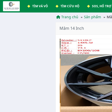
TÌM VÁ VỎ
TÌM CỨU HỘ
SOS, HỔ TRỢ
Trang chủ
Sản phẩm
Mâ
Mâm 14 Inch