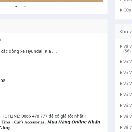
Cửa
Khu v
h
Vá 
(56)
các dòng xe Hyundai, Kia ....
Vá 
Vá 
108
Vá 
Vá 
Vá 
 HOTLINE: 0866 478 777 để có giá tốt nhất !
Vá 
𝐫𝐞𝐬 - 𝐂𝐚𝐫'𝐬 𝐀𝐜𝐜𝐞𝐬𝐬𝐨𝐫𝐢𝐞𝐬 . 𝙈𝙪𝙖 𝙃𝙖̀𝙣𝙜 𝙊𝙣𝙡𝙞𝙣𝙚 𝙉𝙝𝙖̣̂𝙣
Vá 
𝙖̣̆𝙣𝙜