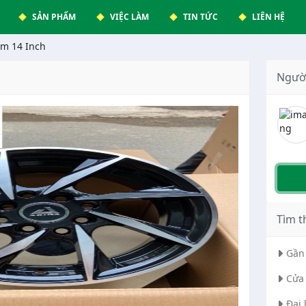
SẢN PHẨM
VIỆC LÀM
TIN TỨC
LIÊN HỆ
m 14 Inch
Ngườ
Tìm t
Gần 
Cửa 
Đại 