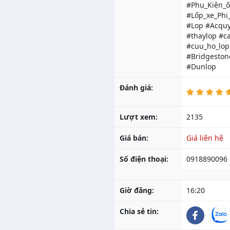
#Phụ_Kiện_ô
#Lốp_xe_Phi
#Lop #Acquy
#thaylop #c
#cuu_ho_lop
#Bridgeston
#Dunlop
Đánh giá:
Lượt xem:
2135
Giá bán:
Giá liên hệ
Số điện thoại:
0918890096
Giờ đăng:
16:20
Chia sẻ tin: