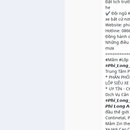
Đặt lịch trướ
he
✔️ Đội ngũ K
xe bất cứ nơ
Website: ph
Hotline: 086
Đồng hành c
Những điều 
mưa
==========
#Mâm #Lốp -
#𝙋𝙝𝙞_𝙇𝙤𝙣𝙜_
Trung Tâm P
* PHÂN PHỐI
LỐP SIÊU XE
* UY TÍN - 
Dịch Vụ Cân 
#𝙋𝙝𝙞_𝙇𝙤𝙣
𝙋𝙝𝙞 𝙇𝙤𝙣
đầu thế giới
Continetal, 
Mâm Zin theo
Xe Hơi Cao 