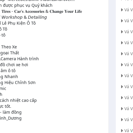
h được phục vụ Quý khách
Vá 
𝐫𝐞𝐬 - 𝐂𝐚𝐫'𝐬 𝐀𝐜𝐜𝐞𝐬𝐬𝐨𝐫𝐢𝐞𝐬 & 𝐂𝐡𝐚𝐧𝐠𝐞 𝐘𝐨𝐮𝐫 𝐋𝐢𝐟𝐞
𝘭 𝘞𝘰𝘳𝘬𝘴𝘩𝘰𝘱 & 𝘋𝘦𝘵𝘢𝘪𝘭𝘪𝘯𝘨
Vá 
 Lẻ Phụ Kiện Ô Tô
ô Tô
Vá V
 tô
Vá 
 Theo Xe
goại Thất
Vá 
Camera Hành trình
đồ chơi xe hơi
Vá 
âm ô tô
Vá 
ng Nhanh
g Hiệu Chỉnh Sơn
Vá 
mic
nh
Vá 
cách nhiệt cao cấp
c tốt.
Vá 
- làm đồng
Bình_Dương
Vá 
Vá 