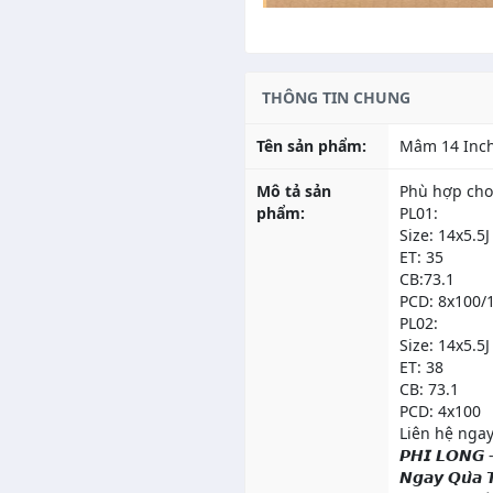
THÔNG TIN CHUNG
Tên sản phẩm:
Mâm 14 Inc
Mô tả sản
Phù hợp cho 
phẩm:
PL01:
Size: 14x5.5J
ET: 35
CB:73.1
PCD: 8x100/
PL02:
Size: 14x5.5J
ET: 38
CB: 73.1
PCD: 4x100
Liên hệ ngay
𝙋𝙃𝙄 𝙇𝙊𝙉𝙂 - 𝐓
𝙉𝙜𝙖𝙮 𝙌𝙪̀𝙖 𝙏