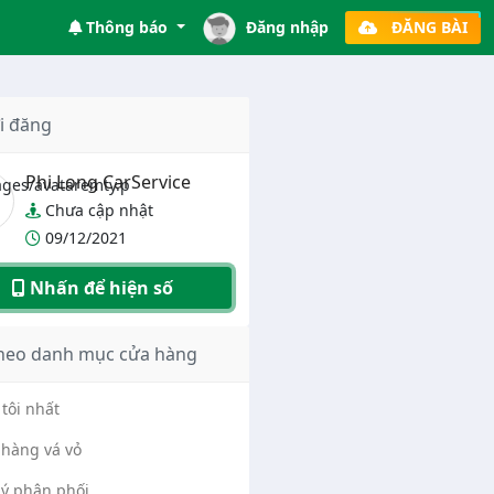
Thông báo
Đăng nhập
ĐĂNG BÀI
i đăng
Phi Long CarService
Chưa cập nhật
09/12/2021
Nhấn để hiện số
heo danh mục cửa hàng
tôi nhất
hàng vá vỏ
lý phân phối