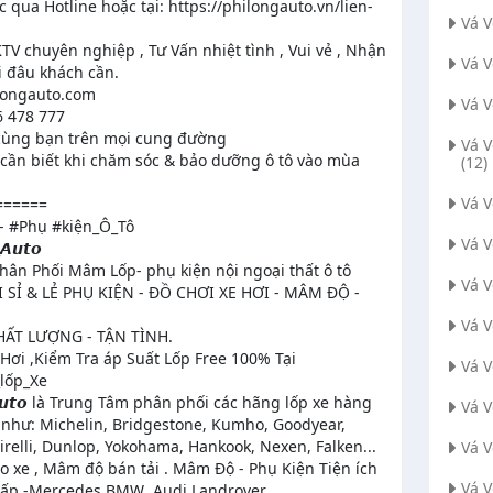
c qua Hotline hoặc tại: https://philongauto.vn/lien-
Vá 
TV chuyên nghiệp , Tư Vấn nhiệt tình , Vui vẻ , Nhận
Vá 
i đâu khách cần.
iongauto.com
Vá 
6 478 777
ùng bạn trên mọi cung đường
Vá 
cần biết khi chăm sóc & bảo dưỡng ô tô vào mùa
(12)
Vá 
======
 #Phụ #kiện_Ô_Tô
Vá 
𝘼𝙪𝙩𝙤
hân Phối Mâm Lốp- phụ kiện nội ngoại thất ô tô
Vá 
 SỈ & LẺ PHỤ KIỆN - ĐỒ CHƠI XE HƠI - MÂM ĐỘ -
Vá V
CHẤT LƯỢNG - TẬN TÌNH.
Hơi ,Kiểm Tra áp Suất Lốp Free 100% Tại
Vá 
_lốp_Xe
𝙜 𝘼𝙪𝙩𝙤 là Trung Tâm phân phối các hãng lốp xe hàng
Vá 
 như: Michelin, Bridgestone, Kumho, Goodyear,
Pirelli, Dunlop, Yokohama, Hankook, Nexen, Falken...
Vá 
 xe , Mâm độ bán tải . Mâm Độ - Phụ Kiện Tiện ích
Vá V
Cấp -Mercedes.BMW .Audi.Landrover...