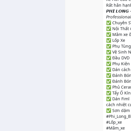
Rất hân hạn
𝙋𝙃𝙄 𝙇𝙊𝙉𝙂 - 𝐓𝐢
𝘗𝘳𝘰𝘧𝘦𝘴𝘴𝘪𝘰𝘯
✅ Chuyên Sĩ
✅ Nội Thất 
✅ Mâm xe ô
✅ Lốp Xe
✅ Phụ Tùng
✅ Vệ Sinh N
✅ Đầu DVD .
✅ Phụ Kiện 
✅ Dán cách 
✅ Đánh Bó
✅ Đánh Bón
✅ Phủ Cera
✅ Tẩy Ố Kí
✅ Dán Fiml 
cách nhiệt cự
✅ Sơn dặm 
#Phi_Long_
#Lốp_xe
#Mâm_xe