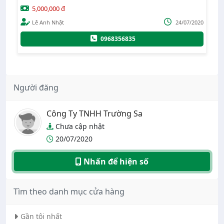
Chiều dài: 675mm Đầu khí nén: ½” Ống khí nén: ½” Nặng:
5,000,000 đ
t
20.24Kgs Kiểu búa: Pinless Hammer
026
Lê Anh Nhật
24/07/2020
ực
0968356835
Gai
Người đăng
xúc
Công Ty TNHH Trường Sa
ốp
Chưa cập nhật
20/07/2020
úp
Nhấn để hiện số
ng
p
Tìm theo danh mục cửa hàng
di
Gần tôi nhất