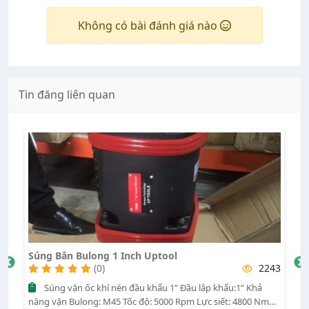
Không có bài đánh giá nào
Tin đăng liên quan
Súng Bắn Bulong 1 Inch Uptool
S
31
(0)
2243
Súng vặn ốc khí nén đầu khẩu 1” Đầu lắp khẩu:1” Khả
năng vặn Bulong: M45 Tốc độ: 5000 Rpm Lực siết: 4800 Nm