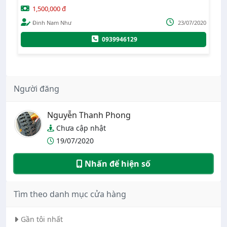
1,500,000 đ
020
Đinh Nam Như
23/07/2020
0939946129
Người đăng
Nguyễn Thanh Phong
Chưa cập nhật
19/07/2020
Nhấn để hiện số
Tìm theo danh mục cửa hàng
Gần tôi nhất