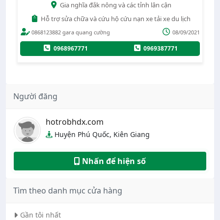
Gia nghĩa đắk nông và các tỉnh lân cận
Hỗ trợ sửa chữa và cứu hộ cứu nạn xe tải xe du lịch
020
0868123882 gara quang cường
08/09/2021
0968967771
0969387771
Người đăng
hotrobhdx.com
Huyện Phú Quốc, Kiên Giang
Nhấn để hiện số
Tìm theo danh mục cửa hàng
Gần tôi nhất