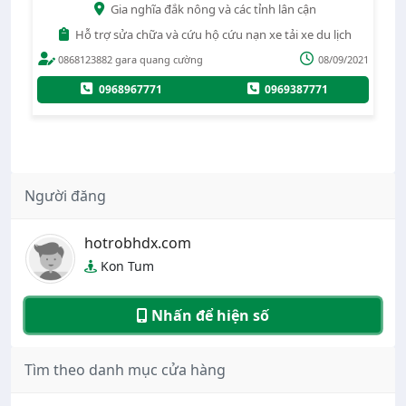
Gia nghĩa đắk nông và các tỉnh lân cận
Hỗ trợ sửa chữa và cứu hộ cứu nạn xe tải xe du lịch
022
0868123882 gara quang cường
08/09/2021
0968967771
0969387771
Người đăng
hotrobhdx.com
Kon Tum
Nhấn để hiện số
Tìm theo danh mục cửa hàng