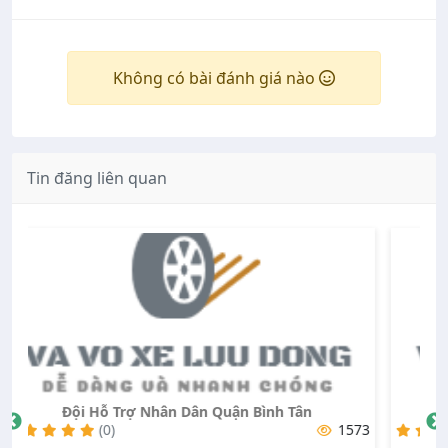
Không có bài đánh giá nào
Tin đăng liên quan
SOS.77 - Chung tay hỗ trợ nhân dân
573
(0)
1933