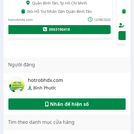
Quy Nhơn, Bình Định
SOS.77 - Chung tay hỗ trợ nhân dân, chuyện cổ tích đời
thường, những chuyến xe KHÔNG ĐỒNG!
/2020
0777484949
20/09/2020
0777484949
0349505505
Người đăng
hotrobhdx.com
Bình Phước
Nhấn để hiện số
Tìm theo danh mục cửa hàng