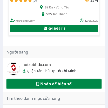
30
(0)
3574
Bà Rịa - Vũng Tàu
SOS Tân Thành
020
hotrobhdx.com
12/08/2020
0915959113
Người đăng
hotrobhdx.com
Quận Tân Phú, Tp Hồ Chí Minh
Nhấn để hiện số
Tìm theo danh mục cửa hàng