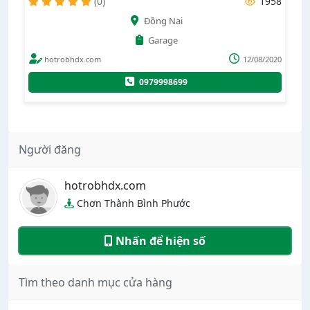
37
(0)
1958
Đồng Nai
Garage
020
hotrobhdx.com
12/08/2020
0979998699
Người đăng
hotrobhdx.com
Chơn Thành Bình Phước
Nhấn để hiện số
Tìm theo danh mục cửa hàng