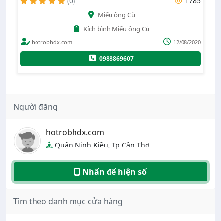
(0)
1785
(0)
Miếu ông Cù
Kích bình Miếu ông Cù
Cứu hộ gara k
x.com
12/08/2020
hotrobhdx.com
0988869607
Người đăng
hotrobhdx.com
Quận Ninh Kiều, Tp Cần Thơ
Nhấn để hiện số
Tìm theo danh mục cửa hàng