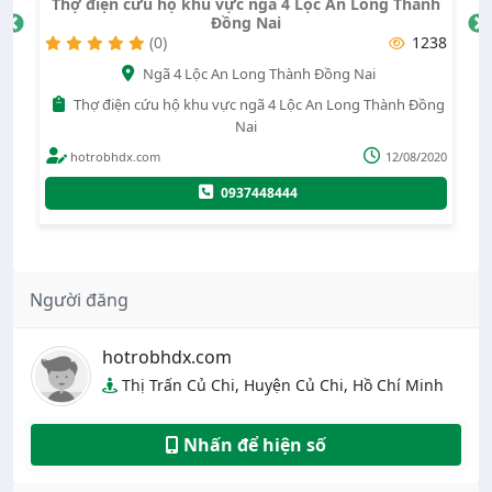
Thợ điện cứu hộ khu vực ngã 4 Lộc An Long Thành
Đồng Nai
37
(0)
1238
Ngã 4 Lộc An Long Thành Đồng Nai
Thợ điện cứu hộ khu vực ngã 4 Lộc An Long Thành Đồng
Nai
022
hotrobhdx.com
12/08/2020
0937448444
Người đăng
hotrobhdx.com
Thị Trấn Củ Chi, Huyện Củ Chi, Hồ Chí Minh
Nhấn để hiện số