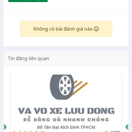
Không có bài đánh giá nào
Tin đăng liên quan
 Đạt Kích bình TPHCM
Vũ Trần Gara khu vự