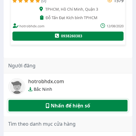
1579
(0)
CM, Hồ Chí Minh, Quận 3
la ngà 
Tấn Đạt Kích bình TPHCM
G
12/08/2020
hotrobhdx.com
0938260383
09495198181
Người đăng
hotrobhdx.com
Bắc Ninh
Nhấn để hiện số
Tìm theo danh mục cửa hàng