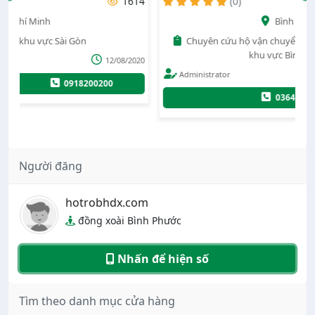
14
(0)
1664
Bình Dương
Chuyên cứu hộ vận chuyển xe 4-7-16 chổ và xe tải nhỏ
khu vực Bình Dương
020
Administrator
08/11/2024
0364574324
Người đăng
hotrobhdx.com
đồng xoài Bình Phước
Nhấn để hiện số
Tìm theo danh mục cửa hàng