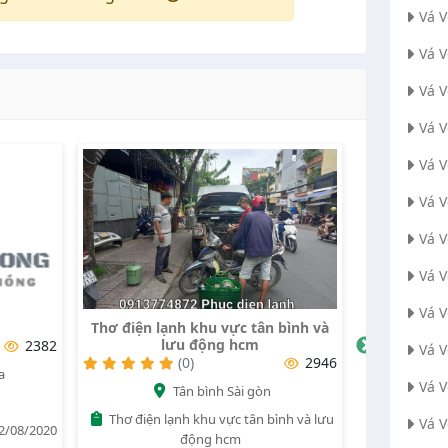
Vá 
Vá 
Vá V
Vá 
Vá 
Vá 
Vá 
Vá 
Vá 
Thơ điện lạnh khu vực tân bình và
C
lưu động hcm
2382
Vá 
(0)
2946
a
Vá 
Tân bình Sài gòn
Thơ điện lạnh khu vực tân bình và lưu
Vá 
2/08/2020
hotrobhd
động hcm