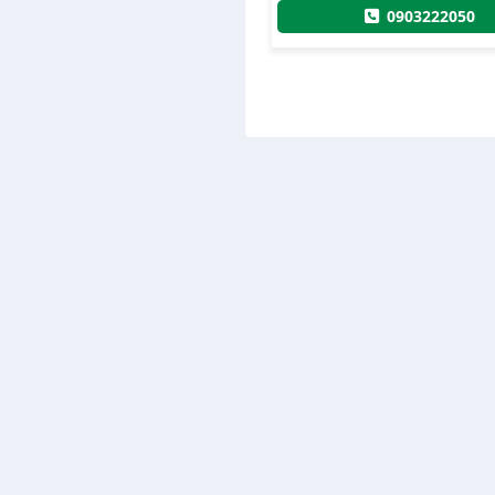
0944309309
0903222050