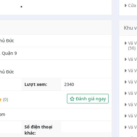
Cửa
Khu v
hủ Đức
Vá 
(56)
, Quận 9
Vá 
Vá 
hủ Đức
Vá 
Lượt xem:
2340
Vá 
Đánh giá ngay
(0)
Vá 
Vá 
Số điện thoại
Vá 
khác: