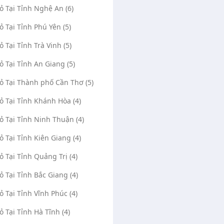
Vỏ Tại Tỉnh Nghệ An (6)
Vỏ Tại Tỉnh Phú Yên (5)
ỏ Tại Tỉnh Trà Vinh (5)
Vỏ Tại Tỉnh An Giang (5)
Vỏ Tại Thành phố Cần Thơ (5)
Vỏ Tại Tỉnh Khánh Hòa (4)
Vỏ Tại Tỉnh Ninh Thuận (4)
Vỏ Tại Tỉnh Kiên Giang (4)
Vỏ Tại Tỉnh Quảng Trị (4)
ứu hộ đăk lăk
Tuấn Gara cứu hộ khu vực long
thành
(0)
1423
Vỏ Tại Tỉnh Bắc Giang (4)
(0)
138
Đăk Lăk
Vỏ Tại Tỉnh Vĩnh Phúc (4)
Long Thành Đồng Nai
Cứu hộ đăk lăk
Tuấn Gara cứu hộ khu vực long thành
Vỏ Tại Tỉnh Hà Tĩnh (4)
x.com
12/08/2020
hotrobhdx.com
12/08/202