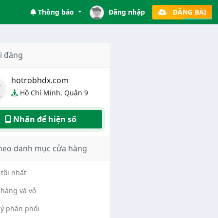
Thông báo
Đăng nhập
ĐĂNG BÀI
i đăng
hotrobhdx.com
Hồ Chí Minh, Quận 9
Nhấn để hiện số
heo danh mục cửa hàng
tôi nhất
hàng vá vỏ
lý phân phối