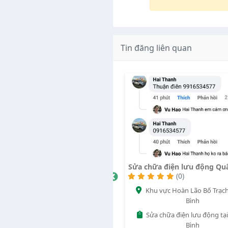
Tin đăng liên quan
a chữa điện lưu động Quãng Bình
Vũ Trần Gara khu vực la 
quán
(0)
3517
(0)
Khu vực Hoàn Lão Bố Trạch Quảng
la ngà định quán
Bình
Gara
Sửa chữa điện lưu động tại Quãng
Bình
hotrobhdx.com