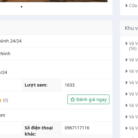
Cửa
Khu v
Ninh 24/24
Vá 
(56)
c Ninh
Vá 
Vá 
4/24
Vá 
Lượt xem:
1633
Vá 
Đánh giá ngay
(0)
Vá 
Vá 
Số điện thoại
0967117116
Vá 
khác: