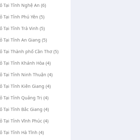
Vỏ Tại Tỉnh Nghệ An (6)
Vỏ Tại Tỉnh Phú Yên (5)
ỏ Tại Tỉnh Trà Vinh (5)
Vỏ Tại Tỉnh An Giang (5)
Vỏ Tại Thành phố Cần Thơ (5)
Vỏ Tại Tỉnh Khánh Hòa (4)
Vỏ Tại Tỉnh Ninh Thuận (4)
Vỏ Tại Tỉnh Kiên Giang (4)
Vỏ Tại Tỉnh Quảng Trị (4)
ực đồng xoài Bình Phước
Gara Xuân Trường Xuân Lộc
(0)
2014
(0)
127
Vỏ Tại Tỉnh Bắc Giang (4)
đồng xoài Bình Phước
Xuân Lộc - Đồng Nai
Vỏ Tại Tỉnh Vĩnh Phúc (4)
u vực đồng xoài Bình Phước
Gara
Vỏ Tại Tỉnh Hà Tĩnh (4)
dx.com
12/08/2020
hotrobhdx.com
12/08/20