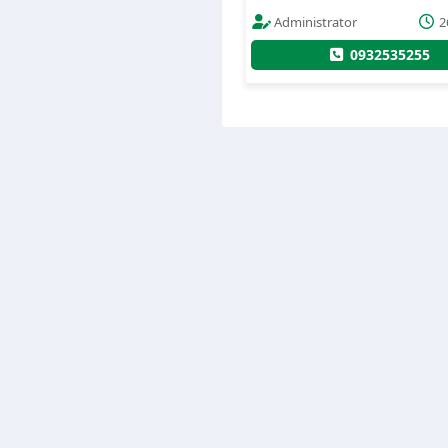
Administrator
26/09/2022
09495198181
097
0932535255