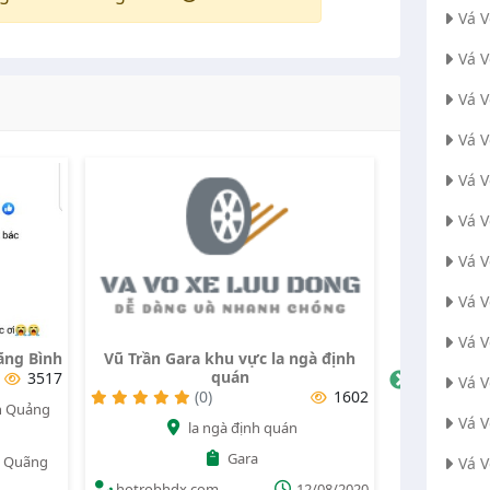
Vá 
Vá 
Vá V
Vá 
Vá 
Vá 
Vá 
Vá 
Vá 
ngà định
Cứu hộ tiền giang
Gara khu v
(0)
2119
Vá 
1602
Ấp Thân Đạo, Thân Cửu NGhĩa, Tiền
Vá 
Giang
Gara kh
Cứu hộ tiền giang
Vá 
hotrobh
12/08/2020