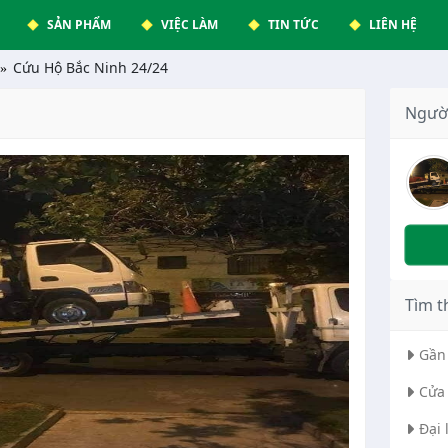
SẢN PHẨM
VIỆC LÀM
TIN TỨC
LIÊN HỆ
Cứu Hộ Bắc Ninh 24/24
Ngườ
Tìm t
Gần 
Cửa 
Đại 