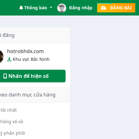
Thông báo
Đăng nhập
ĐĂNG BÀI
i đăng
hotrobhdx.com
Khu vực Bắc Ninh
Nhấn để hiện số
heo danh mục cửa hàng
tôi nhất
hàng vá vỏ
lý phân phối