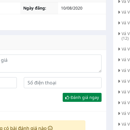
Vá 
Ngày đăng:
10/08/2020
Vá 
Vá 
Vá 
(12)
Vá 
Vá 
Vá 
Vá V
Vá 
Đánh giá ngay
Vá 
Vá 
Vá V
g có bài đánh giá nào